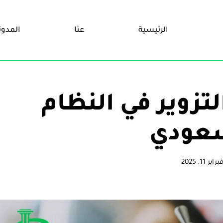
الرئيسية
عنا
المدون
لتزوير في النظام
عودي
براير 11, 2025