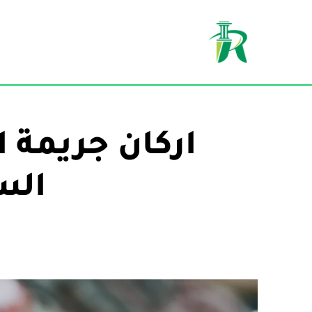
تخطى
إلى
المحتوى
اركان جريمة ا
الس
ف