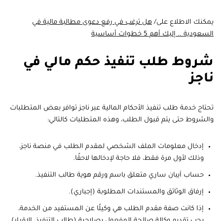
يمكنك الاطلاع على/
هل ترغب في رفع دعوى مطالبة مالية في
السعودية .. إليك أهم 5 خطوات أساسية
شروط طلب تنفيذ حكم مالي في
ناجز
تحتاج خدمة طلب تنفيذ الأحكام المالية عبر ناجز توافر بعض المتطلبات
والشروط حتى يتم قبول الطلب، وهذه المتطلبات كالتالي:
إدخال معلومات الملف الشخصي لمقدم الطلب في منصة ناجز،
وذلك لأول مرة فقط، فلا حاجة لإدخالها لاحقًا.
حساب آيبان ساري متعلق باسم ورقم هوية طالب التنفيذ.
إرفاق الوثائق والمستندات المطلوبة (إجباري).
إذا كانت صفة مقدم الطلب هي وكيلًا عن المستفيد من الخدمة،
يجب تقديم وكالة صالحة المفعول بصلاحية (طالب التنفيذ، الإقرار).